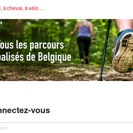
, à cheval, à vélo ...
4
nectez-vous