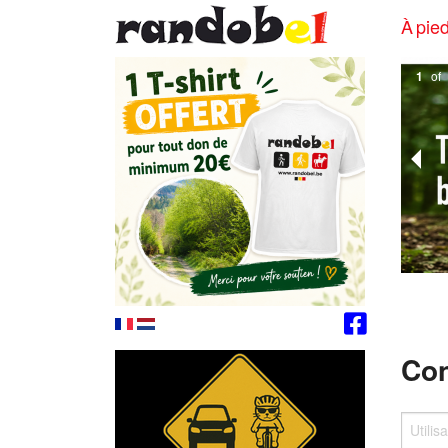
À pied
1
of
Con