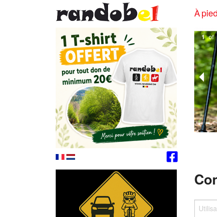
À pied
2
of
Con