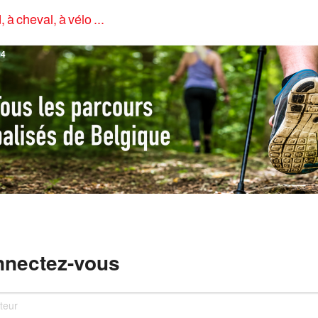
, à cheval, à vélo ...
4
nectez-vous