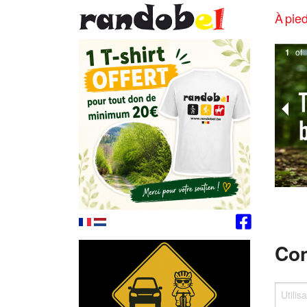
À pied
1
of
Con