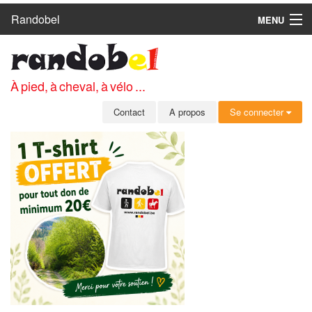
Randobel
MENU
ACCUEIL
CIRCUITS
À pied, à cheval, à vélo ...
CLUBS
Contact
A propos
Se connecter
CONTACT
A PROPOS
MEMBRES
SE CONNECTER
INSCRIPTION GRATUITE
MOT DE PASSE OUBLIÉ