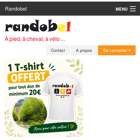
Randobel
MENU
ACCUEIL
CIRCUITS
À pied, à cheval, à vélo ...
CLUBS
Contact
A propos
Se connecter
CONTACT
A PROPOS
MEMBRES
SE CONNECTER
INSCRIPTION GRATUITE
MOT DE PASSE OUBLIÉ