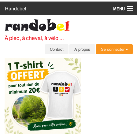
Randobel
MENU
ACCUEIL
CIRCUITS
À pied, à cheval, à vélo ...
CLUBS
Contact
A propos
Se connecter
CONTACT
A PROPOS
MEMBRES
SE CONNECTER
INSCRIPTION GRATUITE
MOT DE PASSE OUBLIÉ