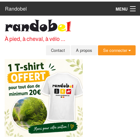
Randobel
MENU
ACCUEIL
CIRCUITS
À pied, à cheval, à vélo ...
CLUBS
Contact
A propos
Se connecter
CONTACT
A PROPOS
MEMBRES
SE CONNECTER
INSCRIPTION GRATUITE
MOT DE PASSE OUBLIÉ