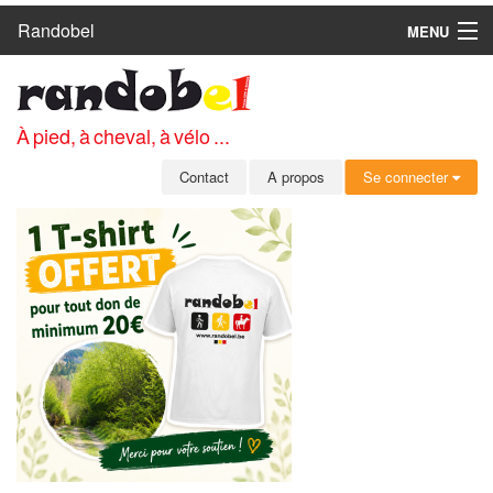
Randobel
MENU
ACCUEIL
CIRCUITS
À pied, à cheval, à vélo ...
CLUBS
Contact
A propos
Se connecter
CONTACT
A PROPOS
MEMBRES
SE CONNECTER
INSCRIPTION GRATUITE
MOT DE PASSE OUBLIÉ