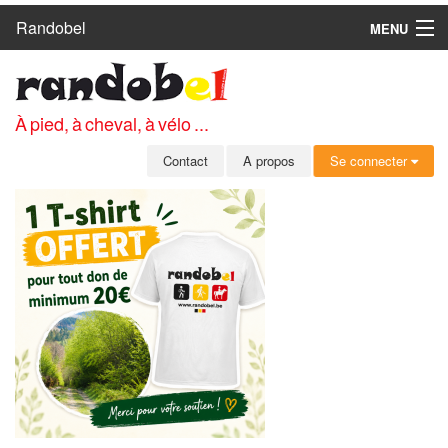
Randobel
MENU
ACCUEIL
CIRCUITS
À pied, à cheval, à vélo ...
CLUBS
Contact
A propos
Se connecter
CONTACT
A PROPOS
MEMBRES
SE CONNECTER
INSCRIPTION GRATUITE
MOT DE PASSE OUBLIÉ