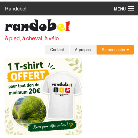
Randobel
MENU
ACCUEIL
CIRCUITS
À pied, à cheval, à vélo ...
CLUBS
Contact
A propos
Se connecter
CONTACT
A PROPOS
MEMBRES
SE CONNECTER
INSCRIPTION GRATUITE
MOT DE PASSE OUBLIÉ