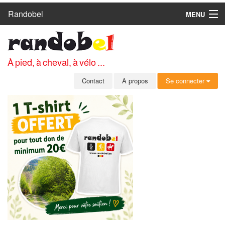
Randobel
MENU
ACCUEIL
CIRCUITS
À pied, à cheval, à vélo ...
CLUBS
Contact
A propos
Se connecter
CONTACT
A PROPOS
MEMBRES
SE CONNECTER
INSCRIPTION GRATUITE
MOT DE PASSE OUBLIÉ