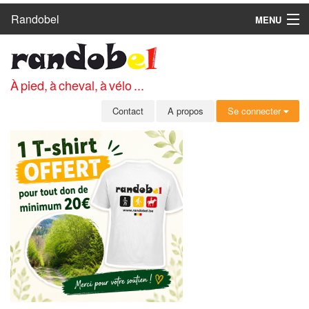
Randobel
MENU
ACCUEIL
CIRCUITS
À pied, à cheval, à vélo ...
CLUBS
Contact
A propos
Se connecter
CONTACT
A PROPOS
MEMBRES
SE CONNECTER
INSCRIPTION GRATUITE
MOT DE PASSE OUBLIÉ