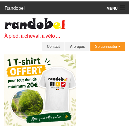
Randobel
MENU
ACCUEIL
CIRCUITS
À pied, à cheval, à vélo ...
CLUBS
Contact
A propos
Se connecter
CONTACT
A PROPOS
MEMBRES
SE CONNECTER
INSCRIPTION GRATUITE
MOT DE PASSE OUBLIÉ