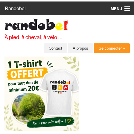
Randobel
MENU
ACCUEIL
CIRCUITS
À pied, à cheval, à vélo ...
CLUBS
Contact
A propos
Se connecter
CONTACT
A PROPOS
MEMBRES
SE CONNECTER
INSCRIPTION GRATUITE
MOT DE PASSE OUBLIÉ