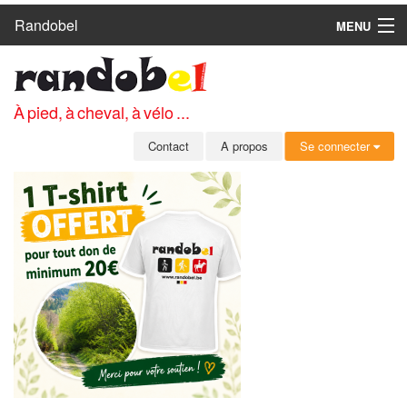
Randobel
MENU
ACCUEIL
CIRCUITS
À pied, à cheval, à vélo ...
CLUBS
Contact
A propos
Se connecter
CONTACT
A PROPOS
MEMBRES
SE CONNECTER
INSCRIPTION GRATUITE
MOT DE PASSE OUBLIÉ