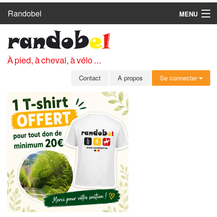
Randobel
MENU
ACCUEIL
CIRCUITS
À pied, à cheval, à vélo ...
CLUBS
Contact
A propos
Se connecter
CONTACT
A PROPOS
MEMBRES
SE CONNECTER
INSCRIPTION GRATUITE
MOT DE PASSE OUBLIÉ