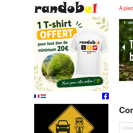
À pied
1
of
Con