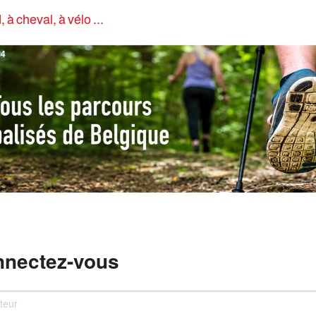
, à cheval, à vélo ...
4
nectez-vous