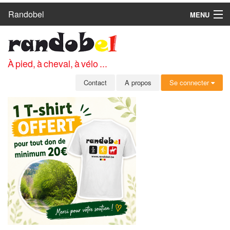
Randobel
MENU
ACCUEIL
CIRCUITS
À pied, à cheval, à vélo ...
CLUBS
Contact
A propos
Se connecter
CONTACT
A PROPOS
MEMBRES
SE CONNECTER
INSCRIPTION GRATUITE
MOT DE PASSE OUBLIÉ