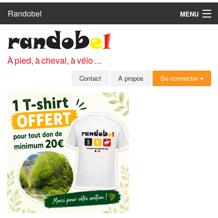
Randobel
MENU
ACCUEIL
CIRCUITS
À pied, à cheval, à vélo ...
CLUBS
Contact
A propos
Se connecter
CONTACT
A PROPOS
MEMBRES
SE CONNECTER
INSCRIPTION GRATUITE
MOT DE PASSE OUBLIÉ