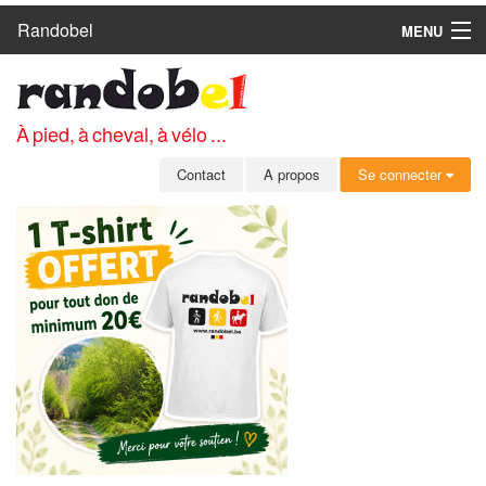
Randobel
MENU
ACCUEIL
CIRCUITS
À pied, à cheval, à vélo ...
CLUBS
Contact
A propos
Se connecter
CONTACT
A PROPOS
MEMBRES
SE CONNECTER
INSCRIPTION GRATUITE
MOT DE PASSE OUBLIÉ