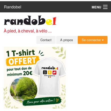
Randobel
MENU
ACCUEIL
CIRCUITS
À pied, à cheval, à vélo ...
CLUBS
Contact
A propos
Se connecter
CONTACT
A PROPOS
MEMBRES
SE CONNECTER
INSCRIPTION GRATUITE
MOT DE PASSE OUBLIÉ