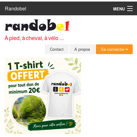
Randobel
MENU
ACCUEIL
CIRCUITS
À pied, à cheval, à vélo ...
CLUBS
Contact
A propos
Se connecter
CONTACT
A PROPOS
MEMBRES
SE CONNECTER
INSCRIPTION GRATUITE
MOT DE PASSE OUBLIÉ