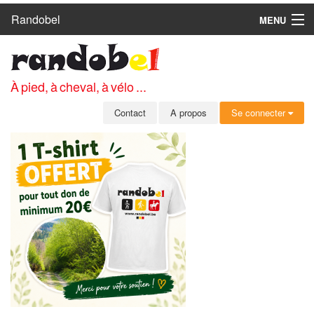
Randobel
MENU
ACCUEIL
CIRCUITS
À pied, à cheval, à vélo ...
CLUBS
Contact
A propos
Se connecter
CONTACT
A PROPOS
MEMBRES
SE CONNECTER
INSCRIPTION GRATUITE
MOT DE PASSE OUBLIÉ