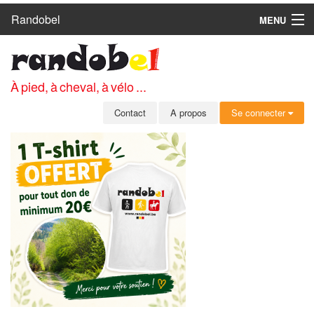
Randobel
MENU
ACCUEIL
CIRCUITS
À pied, à cheval, à vélo ...
CLUBS
Contact
A propos
Se connecter
CONTACT
A PROPOS
MEMBRES
SE CONNECTER
INSCRIPTION GRATUITE
MOT DE PASSE OUBLIÉ