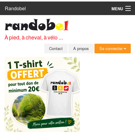
Randobel
MENU
ACCUEIL
CIRCUITS
À pied, à cheval, à vélo ...
CLUBS
Contact
A propos
Se connecter
CONTACT
A PROPOS
MEMBRES
SE CONNECTER
INSCRIPTION GRATUITE
MOT DE PASSE OUBLIÉ