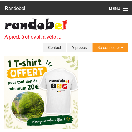
Randobel
MENU
ACCUEIL
CIRCUITS
À pied, à cheval, à vélo ...
CLUBS
Contact
A propos
Se connecter
CONTACT
A PROPOS
MEMBRES
SE CONNECTER
INSCRIPTION GRATUITE
MOT DE PASSE OUBLIÉ