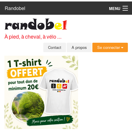
Randobel
MENU
ACCUEIL
CIRCUITS
À pied, à cheval, à vélo ...
CLUBS
Contact
A propos
Se connecter
CONTACT
A PROPOS
MEMBRES
SE CONNECTER
INSCRIPTION GRATUITE
MOT DE PASSE OUBLIÉ