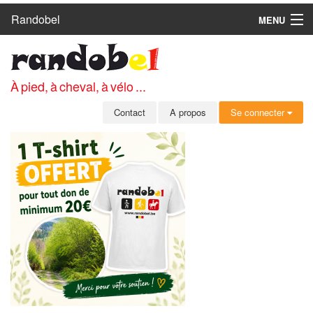
Randobel
MENU
ACCUEIL
CIRCUITS
À pied, à cheval, à vélo ...
CLUBS
Contact
A propos
Se connecter
CONTACT
A PROPOS
MEMBRES
SE CONNECTER
INSCRIPTION GRATUITE
MOT DE PASSE OUBLIÉ