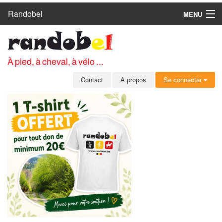
Randobel
MENU
ACCUEIL
CIRCUITS
À pied, à cheval, à vélo ...
CLUBS
Contact
A propos
Se connecter
CONTACT
A PROPOS
MEMBRES
SE CONNECTER
INSCRIPTION GRATUITE
MOT DE PASSE OUBLIÉ