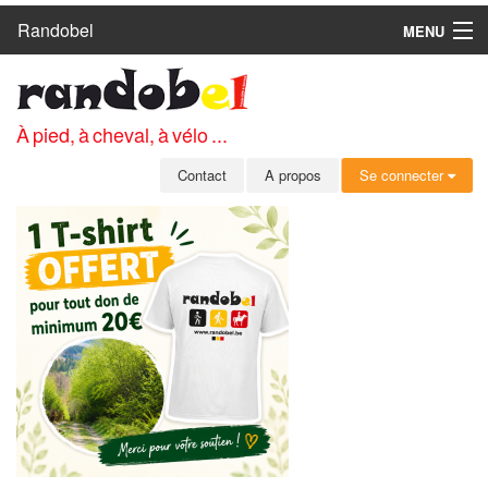
Randobel
MENU
ACCUEIL
CIRCUITS
À pied, à cheval, à vélo ...
CLUBS
Contact
A propos
Se connecter
CONTACT
A PROPOS
MEMBRES
SE CONNECTER
INSCRIPTION GRATUITE
MOT DE PASSE OUBLIÉ