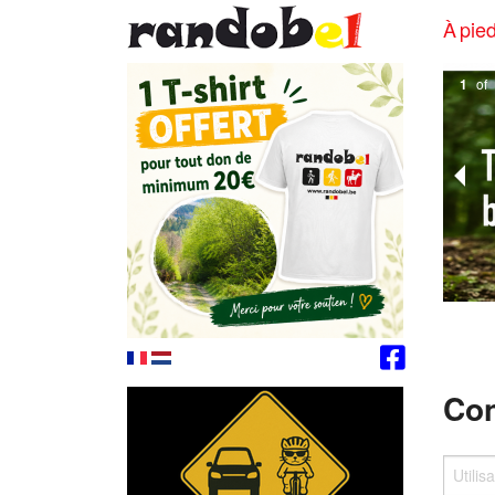
À pied
1
of
Con