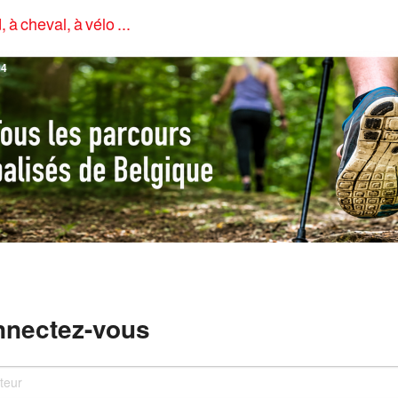
, à cheval, à vélo ...
4
nectez-vous