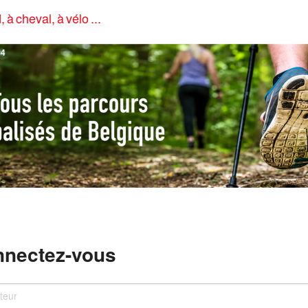
, à cheval, à vélo ...
4
nectez-vous