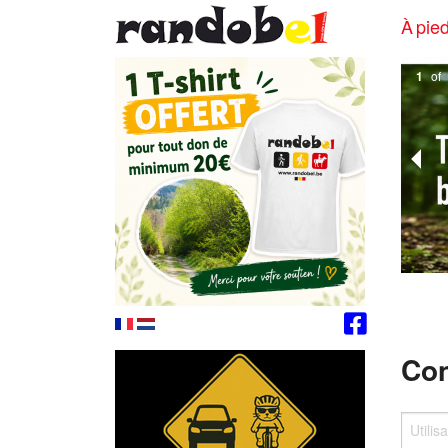
À pied
1
of
Con