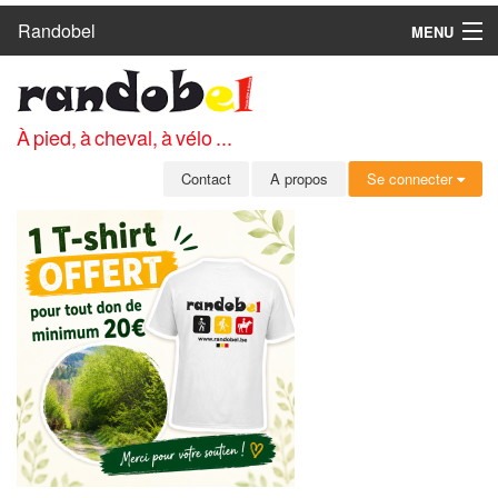
Randobel
MENU
ACCUEIL
CIRCUITS
À pied, à cheval, à vélo ...
CLUBS
Contact
A propos
Se connecter
CONTACT
A PROPOS
MEMBRES
SE CONNECTER
INSCRIPTION GRATUITE
MOT DE PASSE OUBLIÉ