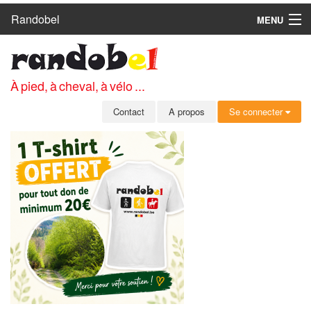
Randobel
MENU
ACCUEIL
CIRCUITS
À pied, à cheval, à vélo ...
CLUBS
Contact
A propos
Se connecter
CONTACT
A PROPOS
MEMBRES
SE CONNECTER
INSCRIPTION GRATUITE
MOT DE PASSE OUBLIÉ