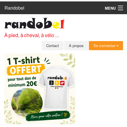
Randobel
MENU
ACCUEIL
CIRCUITS
À pied, à cheval, à vélo ...
CLUBS
Contact
A propos
Se connecter
CONTACT
A PROPOS
MEMBRES
SE CONNECTER
INSCRIPTION GRATUITE
MOT DE PASSE OUBLIÉ