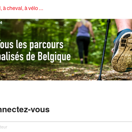
, à cheval, à vélo ...
4
nectez-vous