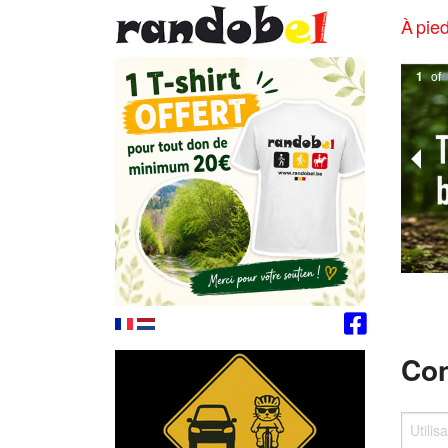
À pied
1
of
Con