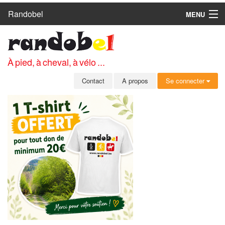
Randobel
MENU
ACCUEIL
CIRCUITS
À pied, à cheval, à vélo ...
CLUBS
Contact
A propos
Se connecter
CONTACT
A PROPOS
MEMBRES
SE CONNECTER
INSCRIPTION GRATUITE
MOT DE PASSE OUBLIÉ