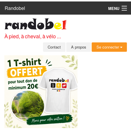
Randobel
MENU
ACCUEIL
CIRCUITS
À pied, à cheval, à vélo ...
CLUBS
Contact
A propos
Se connecter
CONTACT
A PROPOS
MEMBRES
SE CONNECTER
INSCRIPTION GRATUITE
MOT DE PASSE OUBLIÉ