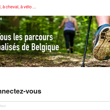
, à cheval, à vélo ...
4
nectez-vous