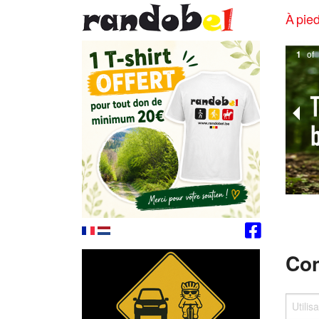
À pied
1
of
Con