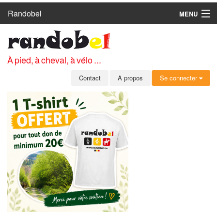
Randobel
MENU
ACCUEIL
CIRCUITS
À pied, à cheval, à vélo ...
CLUBS
Contact
A propos
Se connecter
CONTACT
A PROPOS
MEMBRES
SE CONNECTER
INSCRIPTION GRATUITE
MOT DE PASSE OUBLIÉ