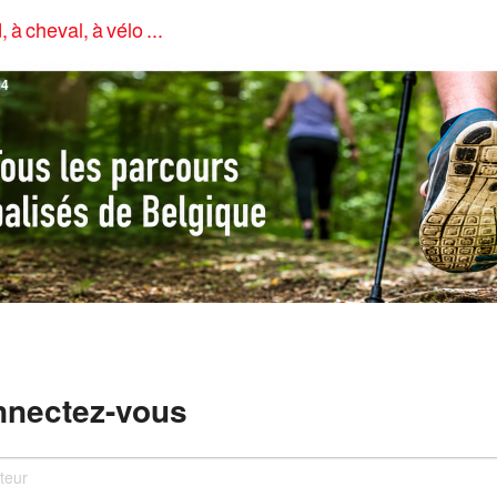
, à cheval, à vélo ...
4
nectez-vous