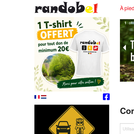
À pied
1
of
Con