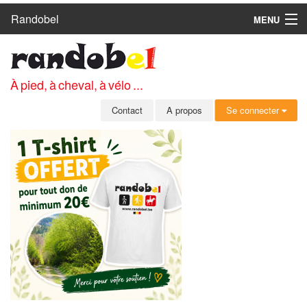
Randobel
MENU
ACCUEIL
CIRCUITS
À pied, à cheval, à vélo ...
CLUBS
Contact
A propos
Se connecter
CONTACT
A PROPOS
MEMBRES
SE CONNECTER
INSCRIPTION GRATUITE
MOT DE PASSE OUBLIÉ