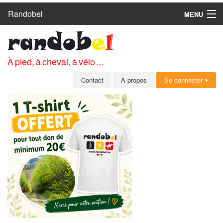
Randobel
MENU
ACCUEIL
CIRCUITS
À pied, à cheval, à vélo ...
CLUBS
Contact
A propos
Se connecter
CONTACT
A PROPOS
MEMBRES
SE CONNECTER
INSCRIPTION GRATUITE
MOT DE PASSE OUBLIÉ