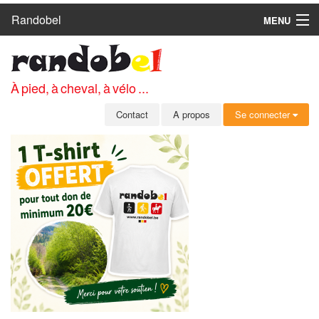
Randobel
MENU
ACCUEIL
CIRCUITS
À pied, à cheval, à vélo ...
CLUBS
Contact
A propos
Se connecter
CONTACT
A PROPOS
MEMBRES
SE CONNECTER
INSCRIPTION GRATUITE
MOT DE PASSE OUBLIÉ