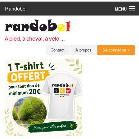
Randobel
MENU
ACCUEIL
CIRCUITS
À pied, à cheval, à vélo ...
CLUBS
Contact
A propos
Se connecter
CONTACT
A PROPOS
MEMBRES
SE CONNECTER
INSCRIPTION GRATUITE
MOT DE PASSE OUBLIÉ