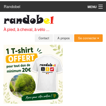
Randobel
MENU
ACCUEIL
CIRCUITS
À pied, à cheval, à vélo ...
CLUBS
Contact
A propos
Se connecter
CONTACT
A PROPOS
MEMBRES
SE CONNECTER
INSCRIPTION GRATUITE
MOT DE PASSE OUBLIÉ