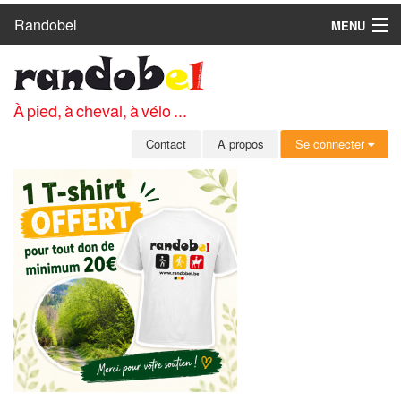
Randobel
MENU
ACCUEIL
CIRCUITS
À pied, à cheval, à vélo ...
CLUBS
Contact
A propos
Se connecter
CONTACT
A PROPOS
MEMBRES
SE CONNECTER
INSCRIPTION GRATUITE
MOT DE PASSE OUBLIÉ