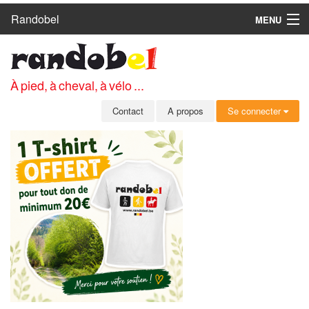
Randobel
MENU
ACCUEIL
CIRCUITS
À pied, à cheval, à vélo ...
CLUBS
Contact
A propos
Se connecter
CONTACT
A PROPOS
MEMBRES
SE CONNECTER
INSCRIPTION GRATUITE
MOT DE PASSE OUBLIÉ