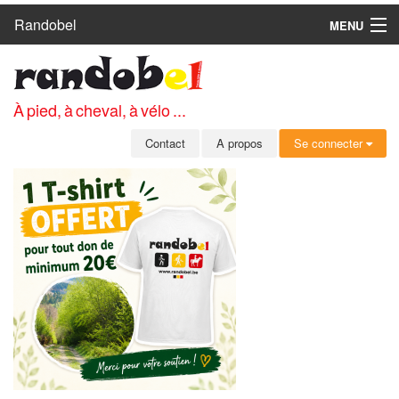
Randobel
MENU
ACCUEIL
CIRCUITS
À pied, à cheval, à vélo ...
CLUBS
Contact
A propos
Se connecter
CONTACT
A PROPOS
MEMBRES
SE CONNECTER
INSCRIPTION GRATUITE
MOT DE PASSE OUBLIÉ