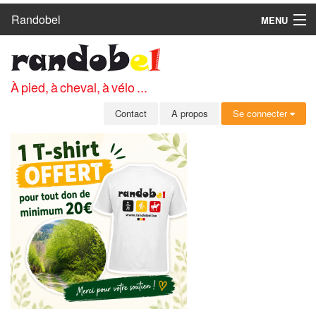
Randobel
MENU
ACCUEIL
CIRCUITS
À pied, à cheval, à vélo ...
CLUBS
Contact
A propos
Se connecter
CONTACT
A PROPOS
MEMBRES
SE CONNECTER
INSCRIPTION GRATUITE
MOT DE PASSE OUBLIÉ